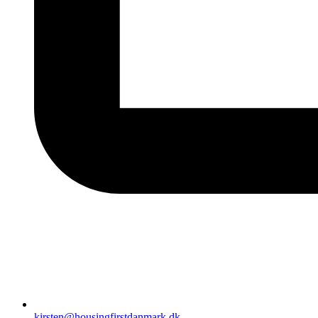
kirsten@housingfirstdanmark.dk